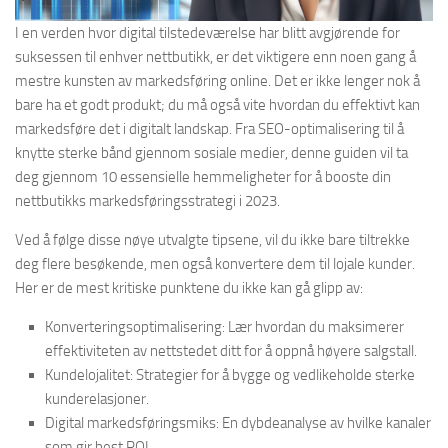
I en verden hvor
digital tilstedeværelse
har blitt avgjørende for
suksessen til enhver nettbutikk, er det viktigere enn noen gang å
mestre kunsten av markedsføring online. Det er ikke lenger nok å
bare ha et godt produkt; du må også vite hvordan du effektivt kan
markedsføre det i digitalt landskap. Fra
SEO-optimalisering
til å
knytte sterke bånd gjennom
sosiale medier
, denne guiden vil ta
deg gjennom 10 essensielle hemmeligheter for å booste din
nettbutikks markedsføringsstrategi i 2023.
Ved å følge disse nøye utvalgte tipsene, vil du ikke bare tiltrekke
deg flere besøkende, men også konvertere dem til lojale kunder.
Her er de mest kritiske punktene du ikke kan gå glipp av:
Konverteringsoptimalisering:
Lær hvordan du maksimerer
effektiviteten av nettstedet ditt for å oppnå høyere salgstall.
Kundelojalitet:
Strategier for å bygge og vedlikeholde sterke
kunderelasjoner.
Digital markedsføringsmiks:
En dybdeanalyse av hvilke kanaler
som gir best ROI.