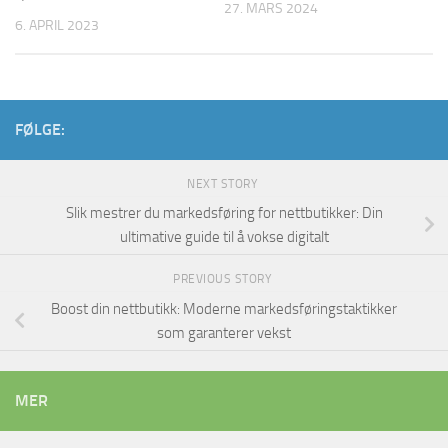
27. MARS 2024
6. APRIL 2023
FØLGE:
NEXT STORY
Slik mestrer du markedsføring for nettbutikker: Din
ultimative guide til å vokse digitalt
PREVIOUS STORY
Boost din nettbutikk: Moderne markedsføringstaktikker
som garanterer vekst
MER