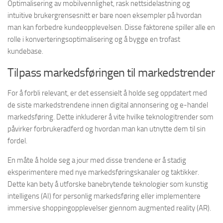
Optimalisering av mobilvennlighet, rask nettsidelastning og
intuitive brukergrensesnitt er bare noen eksempler på hvordan
man kan forbedre kundeopplevelsen. Disse faktorene spiller alle en
rolle i konverteringsoptimalisering og å bygge en trofast
kundebase.
Tilpass markedsføringen til markedstrender
For å forbli relevant, er det essensielt å holde seg oppdatert med
de siste markedstrendene innen digital annonsering og e-handel
markedsføring. Dette inkluderer å vite hvilke teknologitrender som
påvirker forbrukeradferd og hvordan man kan utnytte dem til sin
fordel.
En måte å holde seg a jour med disse trendene er å stadig
eksperimentere med nye markedsføringskanaler og taktikker.
Dette kan bety å utforske banebrytende teknologier som kunstig
intelligens (AI) for personlig markedsføring eller implementere
immersive shoppingopplevelser gjennom augmented reality (AR).