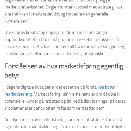
seg direkte med kundene, dele verdifullt innhold og bygge
merkevarebevissthet. En gjennomtenkt sosial mediestrategi kan
øke trafikken til nettstedet ditt og forbedre den generelle
kundereisen.
Utvikling av kreativt og engasjerende innhold som fanger
oppmerksomheten til din målgruppe er nøkkelen til suksess på
sosiale medier. Dette kan innebære alt fra informative blogginnlegg
til tiltalende visuelt innhold som videoer og infografikker.
Forståelsen av hva markedsføring egentlig
betyr
I dagens digitale tidsalder er det essensielt å forstå
hva betyr
markedsføring
. Markedsføring i sin kjerne handler om å koble til
potensielle kunder på rett sted og tid, ved å tilby løsninger på deres
problemer eller behov på en måte som verdsetter dem.
Anerkjennelsen av markedsføring som en sentral driver for vekst
og måten den har utviklet seg på fra tradisjonelle metoder til digital