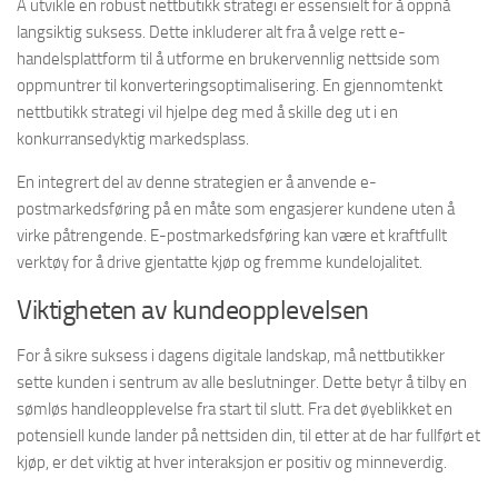
Å utvikle en robust nettbutikk strategi er essensielt for å oppnå
langsiktig suksess. Dette inkluderer alt fra å velge rett e-
handelsplattform til å utforme en brukervennlig nettside som
oppmuntrer til konverteringsoptimalisering. En gjennomtenkt
nettbutikk strategi vil hjelpe deg med å skille deg ut i en
konkurransedyktig markedsplass.
En integrert del av denne strategien er å anvende e-
postmarkedsføring på en måte som engasjerer kundene uten å
virke påtrengende. E-postmarkedsføring kan være et kraftfullt
verktøy for å drive gjentatte kjøp og fremme kundelojalitet.
Viktigheten av kundeopplevelsen
For å sikre suksess i dagens digitale landskap, må nettbutikker
sette kunden i sentrum av alle beslutninger. Dette betyr å tilby en
sømløs handleopplevelse fra start til slutt. Fra det øyeblikket en
potensiell kunde lander på nettsiden din, til etter at de har fullført et
kjøp, er det viktig at hver interaksjon er positiv og minneverdig.