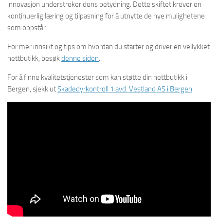
innovasjon understreker dens betydning. Dette skiftet krever en
kontinuerlig læring og tilpasning for å utnytte de nye mulighetene
som oppstår.
For mer innsikt og tips om hvordan du starter og driver en vellykket
nettbutikk, besøk
denne siden
.
For å finne kvalitetstjenester som kan støtte din nettbutikk i
Bergen, sjekk ut
Skadedyrkontroll 1 avd. Vestland AS i Bergen
.