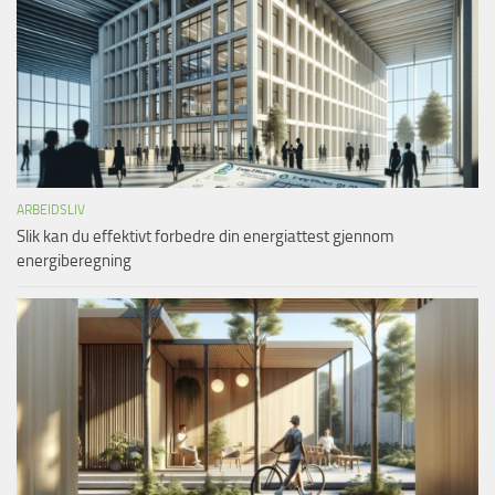
ARBEIDSLIV
Slik kan du effektivt forbedre din energiattest gjennom
energiberegning