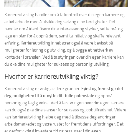
Karriereutvikling handler om å ta kontroll over din egen karriere og
aktivt arbeide med å utvikle deg selv og dine ferdigheter. Det
handler om å identifisere dine interesser og styrker, sette mål og
lage en plan for å oppnå dem, samt ta initiativ og skaffe relevant
erfaring. Karriereutvikling innebærer også å være bevisst på
muligheter for læring og utvikling, og å bygge et nettverk av
kontakter i bransjen. Ved å ta styringen over din egen karriere kan
du øke dine muligheter for suksess og personlig utvikling.
Hvorfor er karriereutvikling viktig?
Karriereutvikling er viktig av flere grunner.
Først og fremst gir det
deg muligheten til å utnytte ditt fulle potensiale
og oppnå
personlig og faglig vekst. Ved å ta styringen over din egen karriere
kan du også øke dine sjanser for suksess og jobbtilfredshet. Videre
kan karriereutvikling hjelpe deg med å tilpasse deg endringer i
arbeidsmarkedet og være rustet for fremtidens utfordringer. Det
er derfor viktig å investere tid og ressurser i din egen