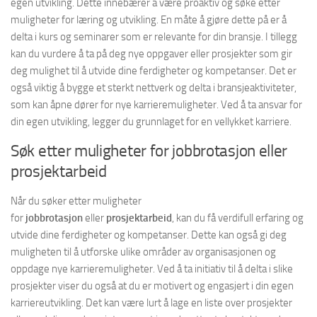
egen utvikling. Dette innebærer å være proaktiv og søke etter
muligheter for læring og utvikling. En måte å gjøre dette på er å
delta i kurs og seminarer som er relevante for din bransje. I tillegg
kan du vurdere å ta på deg nye oppgaver eller prosjekter som gir
deg mulighet til å utvide dine ferdigheter og kompetanser. Det er
også viktig å bygge et sterkt nettverk og delta i bransjeaktiviteter,
som kan åpne dører for nye karrieremuligheter. Ved å ta ansvar for
din egen utvikling, legger du grunnlaget for en vellykket karriere.
Søk etter muligheter for jobbrotasjon eller
prosjektarbeid
Når du søker etter muligheter
for
jobbrotasjon
eller
prosjektarbeid
, kan du få verdifull erfaring og
utvide dine ferdigheter og kompetanser. Dette kan også gi deg
muligheten til å utforske ulike områder av organisasjonen og
oppdage nye karrieremuligheter. Ved å ta initiativ til å delta i slike
prosjekter viser du også at du er motivert og engasjert i din egen
karriereutvikling. Det kan være lurt å lage en liste over prosjekter