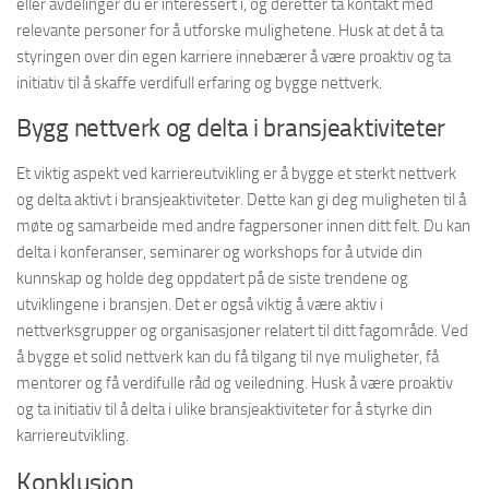
eller avdelinger du er interessert i, og deretter ta kontakt med
relevante personer for å utforske mulighetene. Husk at det å ta
styringen over din egen karriere innebærer å være proaktiv og ta
initiativ til å skaffe verdifull erfaring og bygge nettverk.
Bygg nettverk og delta i bransjeaktiviteter
Et viktig aspekt ved karriereutvikling er å bygge et sterkt nettverk
og delta aktivt i bransjeaktiviteter. Dette kan gi deg muligheten til å
møte og samarbeide med andre fagpersoner innen ditt felt. Du kan
delta i konferanser, seminarer og workshops for å utvide din
kunnskap og holde deg oppdatert på de siste trendene og
utviklingene i bransjen. Det er også viktig å være aktiv i
nettverksgrupper og organisasjoner relatert til ditt fagområde. Ved
å bygge et solid nettverk kan du få tilgang til nye muligheter, få
mentorer og få verdifulle råd og veiledning. Husk å være proaktiv
og ta initiativ til å delta i ulike bransjeaktiviteter for å styrke din
karriereutvikling.
Konklusjon