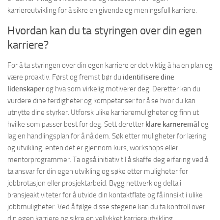
karriereutvikling for å sikre en givende og meningsfull karriere.
Hvordan kan du ta styringen over din egen
karriere?
For å ta styringen over din egen karriere er det viktig å ha en plan og
være proaktiv. Først og fremst bør du
identifisere dine
lidenskaper
og hva som virkelig motiverer deg. Deretter kan du
vurdere dine ferdigheter og kompetanser for å se hvor du kan
utnytte dine styrker. Utforsk ulike karrieremuligheter og finn ut
hvilke som passer best for deg. Sett deretter
klare karrieremål
og
lag en handlingsplan for å nå dem. Søk etter muligheter for læring
og utvikling, enten det er gjennom kurs, workshops eller
mentorprogrammer. Ta også initiativ til å skaffe deg erfaring ved å
ta ansvar for din egen utvikling og søke etter muligheter for
jobbrotasjon eller prosjektarbeid. Bygg nettverk og delta i
bransjeaktiviteter for å utvide din kontaktflate og få innsikt i ulike
jobbmuligheter. Ved å følge disse stegene kan du ta kontroll over
din egen karriere og sikre en vellykket karriereutvikling.