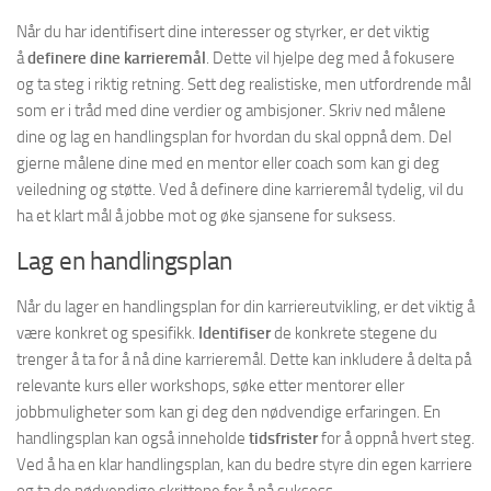
Når du har identifisert dine interesser og styrker, er det viktig
å
definere dine karrieremål
. Dette vil hjelpe deg med å fokusere
og ta steg i riktig retning. Sett deg realistiske, men utfordrende mål
som er i tråd med dine verdier og ambisjoner. Skriv ned målene
dine og lag en handlingsplan for hvordan du skal oppnå dem. Del
gjerne målene dine med en mentor eller coach som kan gi deg
veiledning og støtte. Ved å definere dine karrieremål tydelig, vil du
ha et klart mål å jobbe mot og øke sjansene for suksess.
Lag en handlingsplan
Når du lager en handlingsplan for din karriereutvikling, er det viktig å
være konkret og spesifikk.
Identifiser
de konkrete stegene du
trenger å ta for å nå dine karrieremål. Dette kan inkludere å delta på
relevante kurs eller workshops, søke etter mentorer eller
jobbmuligheter som kan gi deg den nødvendige erfaringen. En
handlingsplan kan også inneholde
tidsfrister
for å oppnå hvert steg.
Ved å ha en klar handlingsplan, kan du bedre styre din egen karriere