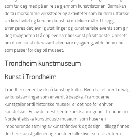
som tar deg med på en reise gjennom kunsthistorien. Barna kan
delta i morsomme verksteder og aktiviteter som lar dem utforske
sin kreativitet og lære om kunst på en leken måte. I tillegg
arrangeres det jevnlig utstillinger og kunstneriske events som gir
deg muligheten til å oppleve samtidskunst på sitt beste. Uansett
om du er kunstinteressert eller bare nysgjerrig, vil du finne noe
som passer for deg på museet.
Trondheim kunstmuseum
Kunst i Trondheim
Trondheim er en by rik på kunst og kultur. Byen har et bredt utvalg
av kunstsamlinger som er verdt å besøke. Fra moderne
kunstgallerier til historiske museer, er det noe for enhver
kunstelsker. En av de mest kjente kunstsamlingene i Trondheim er
Nordenfjeldske Kunstindustrimuseum, som huser en
imponerende samling av kunsthåndverk og design. I tillegg finnes
det flere kunstgallerier og kunstnerkollektiver som viser frem