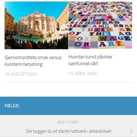
Hvordan kunst påvirker
Gjennomsnittets smak versus
samfunnet vårt
kunstens betydning
17. APRIL 2023
19. AUGUST 2023
FØLGE:
NEXT STORY
Slik bygger du et sterkt nettverk i arbeidslivet