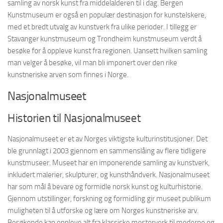
samling av norsk kunst fra middelalderen til i dag. Bergen
Kunstmuseum er også en populær destinasjon for kunstelskere,
med et bredt utvalg av kunstverk fra ulike perioder. I tillegg er
Stavanger kunstmuseum og Trondheim kunstmuseum verdt å
besøke for å oppleve kunst fra regionen. Uansett hvilken samling
man velger å besøke, vil man bli imponert over den rike
kunstneriske arven som finnes i Norge.
Nasjonalmuseet
Historien til Nasjonalmuseet
Nasjonalmuseet er et av Norges viktigste kulturinstitusjoner. Det
ble grunnlagt i 2003 gjennom en sammenslåing av flere tidligere
kunstmuseer. Museet har en imponerende samling av kunstverk,
inkludert malerier, skulpturer, og kunsthåndverk. Nasjonalmuseet
har som mål å bevare og formidle norsk kunst og kulturhistorie.
Gjennom utstillinger, forskning og formidling gir museet publikum
muligheten til å utforske og lære om Norges kunstneriske arv.
Besøkende kan oppleve alt fra klassiske mesterverk til moderne og