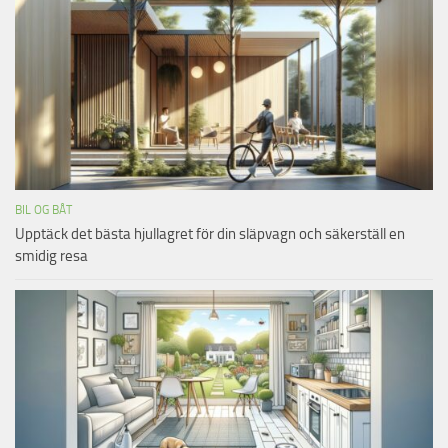
BIL OG BÅT
Upptäck det bästa hjullagret för din släpvagn och säkerställ en
smidig resa