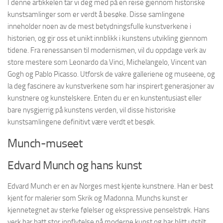
I denne artikkelen tar vi deg med på en reise gjennom historiske
kunstsamlinger som er verdt å besøke. Disse samlingene
inneholder noen av de mest betydningsfulle kunstverkene i
historien, og gir oss et unikt innblikk i kunstens utvikling gjennom
tidene. Fra renessansen til modernismen, vil du oppdage verk av
store mestere som Leonardo da Vinci, Michelangelo, Vincent van
Gogh og Pablo Picasso. Utforsk de vakre galleriene og museene, og
la deg fascinere av kunstverkene som har inspirert generasjoner av
kunstnere og kunstelskere. Enten du er en kunstentusiast eller
bare nysgjerrig på kunstens verden, vil disse historiske
kunstsamlingene definitivt være verdt et besøk.
Munch-museet
Edvard Munch og hans kunst
Edvard Munch er en av Norges mest kjente kunstnere. Han er best
kjent for malerier som Skrik og Madonna. Munchs kunst er
kjennetegnet av sterke følelser og ekspressive penselstrøk. Hans
verk har hatt stor innflytelse på moderne kunst og har blitt utstilt