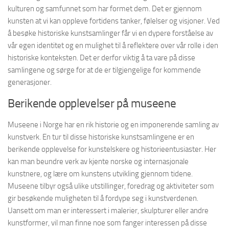
kulturen og samfunnet som har formet dem. Det er gjennom
kunsten at vi kan oppleve fortidens tanker, følelser og visjoner. Ved
å besøke historiske kunstsamlinger får vi en dypere forståelse av
vår egen identitet og en mulighet til å reflektere over vår rolle i den
historiske konteksten. Det er derfor viktig å ta vare på disse
samlingene og sørge for at de er tilgjengelige for kommende
generasjoner.
Berikende opplevelser på museene
Museene i Norge har en rik historie og en imponerende samling av
kunstverk. En tur til disse historiske kunstsamlingene er en
berikende opplevelse for kunstelskere og historieentusiaster. Her
kan man beundre verk av kjente norske og internasjonale
kunstnere, og lære om kunstens utvikling gjennom tidene.
Museene tilbyr også ulike utstillinger, foredrag og aktiviteter som
gir besøkende muligheten til å fordype seg i kunstverdenen.
Uansett om man er interessert i malerier, skulpturer eller andre
kunstformer, vil man finne noe som fanger interessen på disse