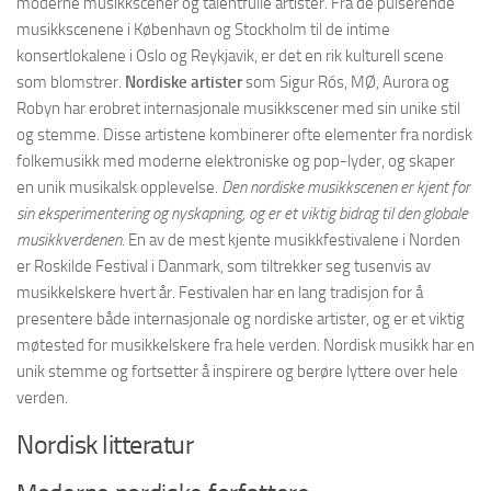
moderne musikkscener og talentfulle artister. Fra de pulserende
musikkscenene i København og Stockholm til de intime
konsertlokalene i Oslo og Reykjavik, er det en rik kulturell scene
som blomstrer.
Nordiske artister
som Sigur Rós, MØ, Aurora og
Robyn har erobret internasjonale musikkscener med sin unike stil
og stemme. Disse artistene kombinerer ofte elementer fra nordisk
folkemusikk med moderne elektroniske og pop-lyder, og skaper
en unik musikalsk opplevelse.
Den nordiske musikkscenen er kjent for
sin eksperimentering og nyskapning, og er et viktig bidrag til den globale
musikkverdenen
. En av de mest kjente musikkfestivalene i Norden
er Roskilde Festival i Danmark, som tiltrekker seg tusenvis av
musikkelskere hvert år. Festivalen har en lang tradisjon for å
presentere både internasjonale og nordiske artister, og er et viktig
møtested for musikkelskere fra hele verden. Nordisk musikk har en
unik stemme og fortsetter å inspirere og berøre lyttere over hele
verden.
Nordisk litteratur