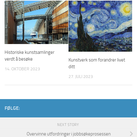
Historiske kunstsamlinger
verdt å besøke
Kunstverk som forandrer livet
ditt
14. OKTOBER 2023
27. JULI 2023
FØLGE:
NEXT STORY
Overvinne utfordringer i jobbsøkeprosessen