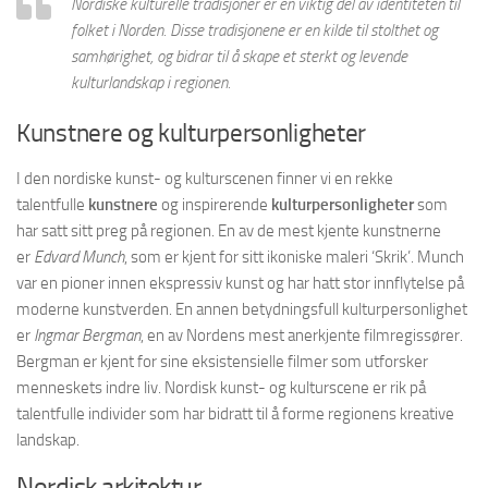
Nordiske kulturelle tradisjoner er en viktig del av identiteten til
folket i Norden. Disse tradisjonene er en kilde til stolthet og
samhørighet, og bidrar til å skape et sterkt og levende
kulturlandskap i regionen.
Kunstnere og kulturpersonligheter
I den nordiske kunst- og kulturscenen finner vi en rekke
talentfulle
kunstnere
og inspirerende
kulturpersonligheter
som
har satt sitt preg på regionen. En av de mest kjente kunstnerne
er
Edvard Munch
, som er kjent for sitt ikoniske maleri ‘Skrik’. Munch
var en pioner innen ekspressiv kunst og har hatt stor innflytelse på
moderne kunstverden. En annen betydningsfull kulturpersonlighet
er
Ingmar Bergman
, en av Nordens mest anerkjente filmregissører.
Bergman er kjent for sine eksistensielle filmer som utforsker
menneskets indre liv. Nordisk kunst- og kulturscene er rik på
talentfulle individer som har bidratt til å forme regionens kreative
landskap.
Nordisk arkitektur