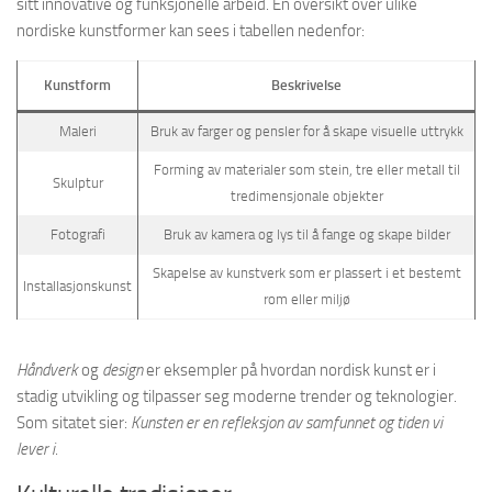
sitt innovative og funksjonelle arbeid. En oversikt over ulike
nordiske kunstformer kan sees i tabellen nedenfor:
Kunstform
Beskrivelse
Maleri
Bruk av farger og pensler for å skape visuelle uttrykk
Forming av materialer som stein, tre eller metall til
Skulptur
tredimensjonale objekter
Fotografi
Bruk av kamera og lys til å fange og skape bilder
Skapelse av kunstverk som er plassert i et bestemt
Installasjonskunst
rom eller miljø
Håndverk
og
design
er eksempler på hvordan nordisk kunst er i
stadig utvikling og tilpasser seg moderne trender og teknologier.
Som sitatet sier:
Kunsten er en refleksjon av samfunnet og tiden vi
lever i
.