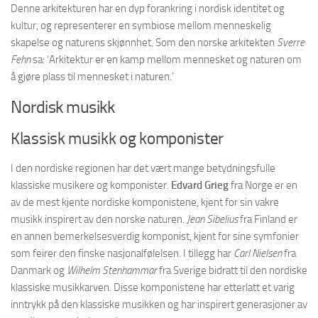
Denne arkitekturen har en dyp forankring i nordisk identitet og
kultur, og representerer en symbiose mellom menneskelig
skapelse og naturens skjønnhet. Som den norske arkitekten
Sverre
Fehn
sa: ‘Arkitektur er en kamp mellom mennesket og naturen om
å gjøre plass til mennesket i naturen.’
Nordisk musikk
Klassisk musikk og komponister
I den nordiske regionen har det vært mange betydningsfulle
klassiske musikere og komponister.
Edvard Grieg
fra Norge er en
av de mest kjente nordiske komponistene, kjent for sin vakre
musikk inspirert av den norske naturen.
Jean Sibelius
fra Finland er
en annen bemerkelsesverdig komponist, kjent for sine symfonier
som feirer den finske nasjonalfølelsen. I tillegg har
Carl Nielsen
fra
Danmark og
Wilhelm Stenhammar
fra Sverige bidratt til den nordiske
klassiske musikkarven. Disse komponistene har etterlatt et varig
inntrykk på den klassiske musikken og har inspirert generasjoner av