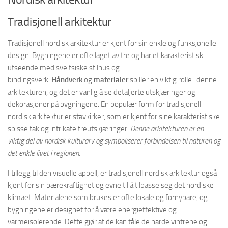
Tradisjonell arkitektur
Tradisjonell nordisk arkitektur er kjent for sin enkle og funksjonelle
design. Bygningene er ofte laget av tre og har et karakteristisk
utseende med sveitsiske stilhus og
bindingsverk.
Håndverk
og
materialer
spiller en viktig rolle i denne
arkitekturen, og det er vanlig å se detaljerte utskjæringer og
dekorasjoner på bygningene. En populær form for tradisjonell
nordisk arkitektur er stavkirker, som er kjent for sine karakteristiske
spisse tak og intrikate treutskjæringer.
Denne arkitekturen er en
viktig del av nordisk kulturarv og symboliserer forbindelsen til naturen og
det enkle livet i regionen.
I tillegg til den visuelle appell, er tradisjonell nordisk arkitektur også
kjent for sin bærekraftighet og evne til å tilpasse seg det nordiske
klimaet. Materialene som brukes er ofte lokale og fornybare, og
bygningene er designet for å være energieffektive og
varmeisolerende. Dette gjør at de kan tåle de harde vintrene og