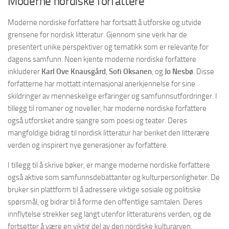
Moderne nordiske forfattere
Moderne nordiske forfattere har fortsatt å utforske og utvide
grensene for nordisk litteratur. Gjennom sine verk har de
presentert unike perspektiver og tematikk som er relevante for
dagens samfunn. Noen kjente moderne nordiske forfattere
inkluderer
Karl Ove Knausgård
,
Sofi Oksanen
, og
Jo Nesbø
. Disse
forfatterne har mottatt internasjonal anerkjennelse for sine
skildringer av menneskelige erfaringer og samfunnsutfordringer. I
tillegg til romaner og noveller, har moderne nordiske forfattere
også utforsket andre sjangre som poesi og teater. Deres
mangfoldige bidrag til nordisk litteratur har beriket den litterære
verden og inspirert nye generasjoner av forfattere.
I tillegg til å skrive bøker, er mange moderne nordiske forfattere
også aktive som samfunnsdebattanter og kulturpersonligheter. De
bruker sin plattform til å adressere viktige sosiale og politiske
spørsmål, og bidrar til å forme den offentlige samtalen. Deres
innflytelse strekker seg langt utenfor litteraturens verden, og de
fortsetter å være en viktig del av den nordiske kulturarven.