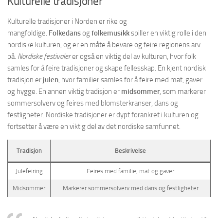
Kulturelle tradisjoner
Kulturelle tradisjoner i Norden er rike og
mangfoldige.
Folkedans
og
folkemusikk
spiller en viktig rolle i den
nordiske kulturen, og er en måte å bevare og feire regionens arv
på.
Nordiske festivaler
er også en viktig del av kulturen, hvor folk
samles for å feire tradisjoner og skape fellesskap. En kjent nordisk
tradisjon er
julen
, hvor familier samles for å feire med mat, gaver
og hygge. En annen viktig tradisjon er
midsommer
, som markerer
sommersolverv og feires med blomsterkranser, dans og
festligheter. Nordiske tradisjoner er dypt forankret i kulturen og
fortsetter å være en viktig del av det nordiske samfunnet.
Tradisjon
Beskrivelse
Julefeiring
Feires med familie, mat og gaver
Midsommer
Markerer sommersolverv med dans og festligheter