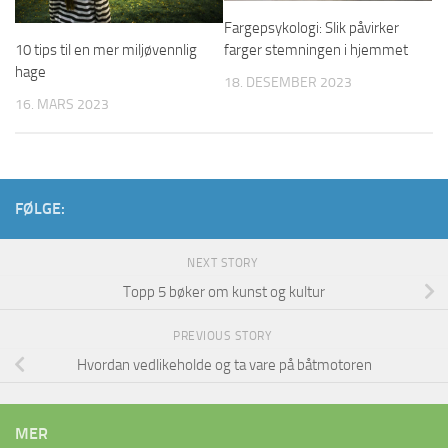
Fargepsykologi: Slik påvirker
10 tips til en mer miljøvennlig
farger stemningen i hjemmet
hage
18. DESEMBER 2023
16. MARS 2023
FØLGE:
NEXT STORY
Topp 5 bøker om kunst og kultur
PREVIOUS STORY
Hvordan vedlikeholde og ta vare på båtmotoren
MER