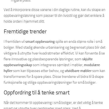
frigjøre plass.
Ved å inkorporere disse vanene i din daglige rutine, kan du skape en
oppbevaringsløsning som passer til din livsstil og gjør det enklere å
holde orden i hjemmet ditt.
Fremtidige trender
I fremtiden vil
smart oppbevaring
spille en enda større rolle i små
boliger. Med stadig økende urbanisering og begrenset plass blir det
viktigere å utnytte hver kvadratmeter effektivt. Vi kan forvente å se
flere innovative og plassbesparende løsninger, som
skjulte
oppbevaringsskap
som integreres sømløst i møbler,
modulære
hyller
som kan tilpasses etter behov, og
utvidbare møbler
som kan
transformeres for å spare plass. Disse trendene vil bidra til å skape
funksjonelle og stilige oppbevaringsløsninger for små boliger.
Oppfordring til å tenke smart
Når det kommer til oppbevaring i små boliger, er det viktig å tenke
smart og utnytte hver centimeter med plass. Ved å