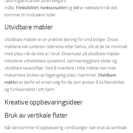
favorittgjenstander på en elegant
måte.
Fleksibilitet
,
funksjonalitet
og
stil
er nøkkelord når det
kommer til modulære hyller.
Utvidbare møbler
Utvidbare møbler er en praktisk løsning for små boliger. Disse
møblene kan justeres i størrelse etter behov, slik at de tar minimalt
med plass når de ikke er i bruk. Eksempler på utvidbare møbler
inkluderer uttrekkbare spisebord, sammenleggbare stoler og
utvidbare sovesofaer. Ved å investere i slike møbler kan man
maksimere bruken av tilgjengelig plass i hjemmet.
Utvidbare
møbler
er derfor et smart valg for de som ønsker å ha fleksibilitet
og funksjonalitet i sitt hjem.
Kreative oppbevaringsideer
Bruk av vertikale flater
Når det kommer til oppbevaring i små boliger, kan bruk av vertikale