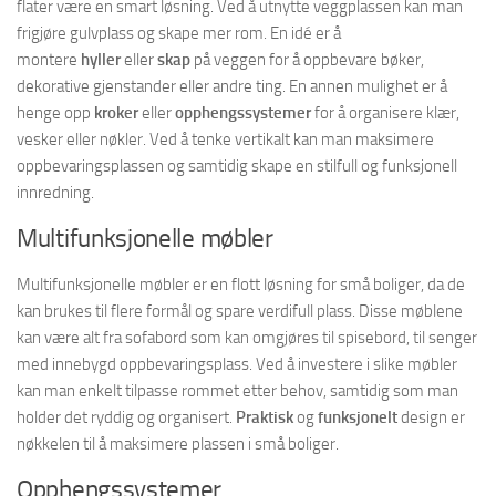
flater være en smart løsning. Ved å utnytte veggplassen kan man
frigjøre gulvplass og skape mer rom. En idé er å
montere
hyller
eller
skap
på veggen for å oppbevare bøker,
dekorative gjenstander eller andre ting. En annen mulighet er å
henge opp
kroker
eller
opphengssystemer
for å organisere klær,
vesker eller nøkler. Ved å tenke vertikalt kan man maksimere
oppbevaringsplassen og samtidig skape en stilfull og funksjonell
innredning.
Multifunksjonelle møbler
Multifunksjonelle møbler er en flott løsning for små boliger, da de
kan brukes til flere formål og spare verdifull plass. Disse møblene
kan være alt fra sofabord som kan omgjøres til spisebord, til senger
med innebygd oppbevaringsplass. Ved å investere i slike møbler
kan man enkelt tilpasse rommet etter behov, samtidig som man
holder det ryddig og organisert.
Praktisk
og
funksjonelt
design er
nøkkelen til å maksimere plassen i små boliger.
Opphengssystemer