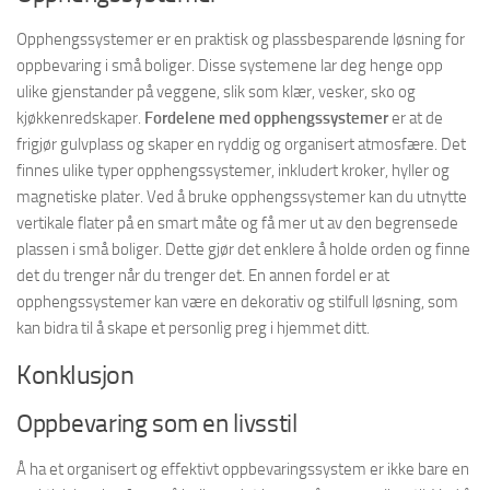
Opphengssystemer er en praktisk og plassbesparende løsning for
oppbevaring i små boliger. Disse systemene lar deg henge opp
ulike gjenstander på veggene, slik som klær, vesker, sko og
kjøkkenredskaper.
Fordelene med opphengssystemer
er at de
frigjør gulvplass og skaper en ryddig og organisert atmosfære. Det
finnes ulike typer opphengssystemer, inkludert kroker, hyller og
magnetiske plater. Ved å bruke opphengssystemer kan du utnytte
vertikale flater på en smart måte og få mer ut av den begrensede
plassen i små boliger. Dette gjør det enklere å holde orden og finne
det du trenger når du trenger det. En annen fordel er at
opphengssystemer kan være en dekorativ og stilfull løsning, som
kan bidra til å skape et personlig preg i hjemmet ditt.
Konklusjon
Oppbevaring som en livsstil
Å ha et organisert og effektivt oppbevaringssystem er ikke bare en