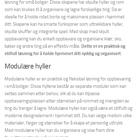
løsning for små boliger. Disse skapene har skjulte hyller og rom
som kan brukes til å organisere og lagre forskjellige ting. De er
ideelle for å holde rotet borte og maksimere plassen i hjemmet
ditt. Skapene kan ha smarte funksjoner som uttrekkbare hyller,
skjulte skuffer og integrerte speil. Med skap med skjult
oppbevaring kan du enkelt oppbevare og organisere klær, sko,
bøker og andre ting på en effektiv måte.
Dette er en praktisk og
stilfull løsning for å holde hjemmet ditt ryddig og organisert
.
Modulære hyller
Modulære hyller er en praktisk og fleksibel løsning for oppbevaring
i små boliger. Disse hyllene består av separate moduler som kan
settes sammen etter behov, slik at du kan tilpasse
oppbevaringsplassen etter størrelsen på rommet og mengden av
ting du trenger å lagre. Modulære hyller kan også være et stilfullt og
moderne designelement i hjemmet ditt. Du kan velge mellom ulike
materialer, farger og størrelser for å skape et personlig uttrykk.
Med modulære hyller kan du organisere og vise frem dine