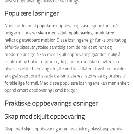
ekstra oppbevaringsplass når det trengs.
Populære løsninger
Noen av de mest
populære
oppbevaringsløsningene for små
boliger inkluderer
skap med skjult oppbevaring
,
modulære
hyller
og
utvidbare møbler
. Disse løsningene gir funksjonalitet og
effektiv plassutnyttelse samtidig som de har et stilrent og
moderne design. Skap med skjult oppbevaring gjør det mulig å
skjule rot og holde rommet ryddig, mens modulære hyller kan
tilpasses etter behov og utnytte vertikale flater. Utvidbare møbler
er også svært praktiske da de kan justeres i størrelse og brukes til
forskjellige formål. Med disse populære løsningene kan man enkelt
oppnå smart oppbevaring i små boliger.
Praktiske oppbevaringsløsninger
Skap med skjult oppbevaring
Skap med skjult oppbevaring er en praktisk og plassbesparende