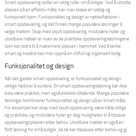
Smart oppbevaring spiller en viktig rolle i små boliger. Ved å utnytte
plassen på en effektiv måte, kan man skape et ryddig og
funksjonelt hjem. Funksjonalitet og design er nøkkelfaktorer i
smart oppbevaring, og det finnes mange populære løsninger å
velge mellom. Skap med skjult oppbevaring, modulære hyller og
utvidbare møbler er noen av de praktiske oppbevaringsløsningene
som kan bidra til å maksimere plassen i hjemmet. Ved å tenke
smart og kreativt kan man oppnå en stilfull og organisert bolig.
Funksjonalitet og design
Når det gjelder smart oppbevaring, er funksjonalitet og design
viktige faktorer å vurdere. En smart oppbevaringsløsning bør ikke
bare være praktisk, men også estetisk tiltalende. Mange populære
løsninger kombinerer funksjonalitet og design på en smart måte.
For eksempel kan skap med skjult oppbevaring være både stilige
og praktiske, og modulære hyller gir deg muligheten til å tilpasse
oppbevaringsplassen etter behov. Utvidbare møbler er også en
flott løsning for små boliger, da de kan tilpasses etter behov og gi