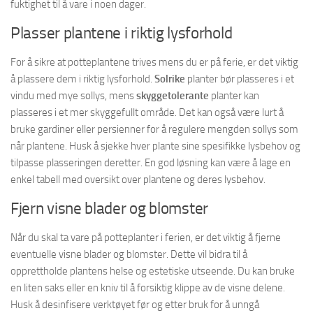
fuktighet til å vare i noen dager.
Plasser plantene i riktig lysforhold
For å sikre at potteplantene trives mens du er på ferie, er det viktig
å plassere dem i riktig lysforhold.
Solrike
planter bør plasseres i et
vindu med mye sollys, mens
skyggetolerante
planter kan
plasseres i et mer skyggefullt område. Det kan også være lurt å
bruke gardiner eller persienner for å regulere mengden sollys som
når plantene. Husk å sjekke hver plante sine spesifikke lysbehov og
tilpasse plasseringen deretter. En god løsning kan være å lage en
enkel tabell med oversikt over plantene og deres lysbehov.
Fjern visne blader og blomster
Når du skal ta vare på potteplanter i ferien, er det viktig å fjerne
eventuelle visne blader og blomster. Dette vil bidra til å
opprettholde plantens helse og estetiske utseende. Du kan bruke
en liten saks eller en kniv til å forsiktig klippe av de visne delene.
Husk å desinfisere verktøyet før og etter bruk for å unngå