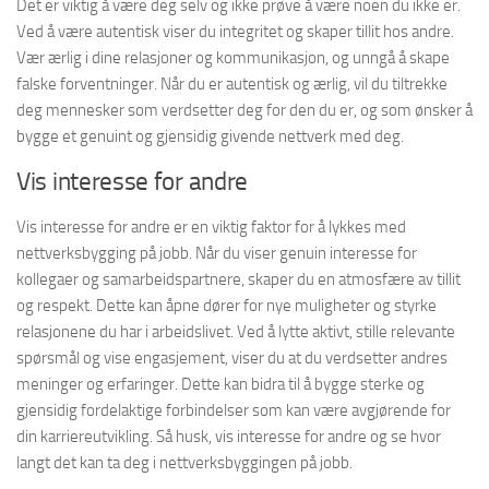
Det er viktig å være deg selv og ikke prøve å være noen du ikke er.
Ved å være autentisk viser du integritet og skaper tillit hos andre.
Vær ærlig i dine relasjoner og kommunikasjon, og unngå å skape
falske forventninger. Når du er autentisk og ærlig, vil du tiltrekke
deg mennesker som verdsetter deg for den du er, og som ønsker å
bygge et genuint og gjensidig givende nettverk med deg.
Vis interesse for andre
Vis interesse for andre er en viktig faktor for å lykkes med
nettverksbygging på jobb. Når du viser genuin interesse for
kollegaer og samarbeidspartnere, skaper du en atmosfære av tillit
og respekt. Dette kan åpne dører for nye muligheter og styrke
relasjonene du har i arbeidslivet. Ved å lytte aktivt, stille relevante
spørsmål og vise engasjement, viser du at du verdsetter andres
meninger og erfaringer. Dette kan bidra til å bygge sterke og
gjensidig fordelaktige forbindelser som kan være avgjørende for
din karriereutvikling. Så husk, vis interesse for andre og se hvor
langt det kan ta deg i nettverksbyggingen på jobb.