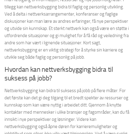
tillegg kan nettverksbygging bidra til faglig og personlig utvikling.
Ved å delta i nettverksarrangementer, konferanser og faglige
diskusjoner kan man lære av andres erfaringer, få nye perspektiver
og utvide sin kunnskap. Et sterkt nettverk kan også være en støtte i
utfordrende situasjoner og gi mulighet for å få råd og veiledning fra
andre som har vært i lignende situasjoner. Kort sagt,
nettverksbygging er en viktig strategi for å styrke sin karriere og
utvikle seg både faglig og personlig på jobb.
Hvordan kan nettverksbygging bidra til
suksess på jobb?
Nettverksbygging kan bidra til suksess på jobb på flere måter. For
det første kan det gi deg tilgang til et bredt spekter av ressurser og
kunnskap som kan være nyttig i arbeidet ditt. Gjennom å knytte
kontakter med mennesker i ulike bransjer og fagområder, kan du få
innsikt i nye perspektiver og løsninger. Videre kan
nettverksbygging også åpne døren for karrieremuligheter og
jobbtilbud som ellers ikke ville vært tilgjengelige. Ved å være synlig