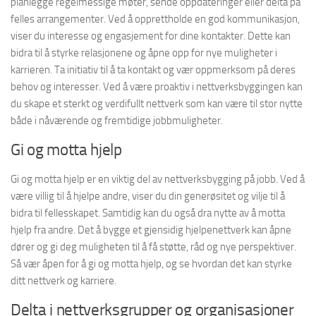
planlegge regelmessige møter, sende oppdateringer eller delta på
felles arrangementer. Ved å opprettholde en god kommunikasjon,
viser du interesse og engasjement for dine kontakter. Dette kan
bidra til å styrke relasjonene og åpne opp for nye muligheter i
karrieren. Ta initiativ til å ta kontakt og vær oppmerksom på deres
behov og interesser. Ved å være proaktiv i nettverksbyggingen kan
du skape et sterkt og verdifullt nettverk som kan være til stor nytte
både i nåværende og fremtidige jobbmuligheter.
Gi og motta hjelp
Gi og motta hjelp er en viktig del av nettverksbygging på jobb. Ved å
være villig til å hjelpe andre, viser du din generøsitet og vilje til å
bidra til fellesskapet. Samtidig kan du også dra nytte av å motta
hjelp fra andre. Det å bygge et gjensidig hjelpenettverk kan åpne
dører og gi deg muligheten til å få støtte, råd og nye perspektiver.
Så vær åpen for å gi og motta hjelp, og se hvordan det kan styrke
ditt nettverk og karriere.
Delta i nettverksgrupper og organisasjoner