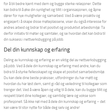
for å bli bedre kjent med dem og bygge sterke relasjoner. Dette
kan bidra til å øke din synlighet og tillit i organisasjonen, og åpne
dører for nye muligheter og samarbeid. Ved å være proaktiv og
engasjert i å skape disse møteplassene, viser du også interesse for
andres arbeid og bidrar til et positivt og produktivt arbeidsmiljø. Ta
derfor initiativ til møter og samtaler, og se hvordan det kan bidra til
din suksess i nettverksbygging på jobb.
Del din kunnskap og erfaring
Deling av kunnskap og erfaring er en viktig del av nettverksbygging
på jobb. Ved å dele din kunnskap og erfaring med andre, kan du
bidra til å styrke fellesskapet og skape et positivt samarbeidsmiljø.
Du kan dele dine beste praksiser, utfordringer du har møtt og
hvordan du har løst dem, samt gi råd og veiledning til kollegaer som
trenger det. Ved å være åpen og villig til å dele, kan du bygge tillit og
respekt blant dine kollegaer, og samtidig lære og vokse som
profesjonell. Så ikke nøl med å dele din kunnskap og erfaring – det
kan være til stor nytte for både deg selv og andre!