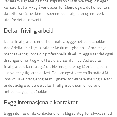
karrieremuligheter og finne inspirasjon til å ta nye steg i din egen
karriere. Det er viktig å være åpen for å lære og utvide horisonten,
da dette kan åpne dører til spennende muligheter og nettverk
utenfor det du er vant til.
Delta i frivillig arbeid
Delta i frivillig arbeid er en flott måte å bygge nettverk på jobben.
Ved å delta i frivillige aktiviteter får du muligheten til å møte nye
mennesker og utvide din profesjonelle sirkel. I tillegg viser det også
din engasjement og vilje til å bidra til samfunnet. Ved å delta i
frivillig arbeid kan du også utvikle ferdigheter og få erfaring som
kan være nyttig i arbeidslivet. Det kan også være en fin måte å få
innsikt i ulike bransjer og se muligheter for karriereutvikling. Derfor
er det viktig å vurdere å delta i frivillig arbeid som en del av din
nettverksbygging på jobben.
Bygg internasjonale kontakter
Bygg internasjonale kontakter er en viktig strategi for å lykkes med