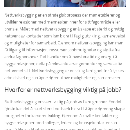
Nettverksbygging er en strategisk prosess der man etablerer og
utvikler relasjoner med mennesker innenfor sitt fagområde eller
bransje. Målet med nettverksbygging er å skape et sterkt og nyttig
nettverk av kontakter som kan bidra til faglig utvikling, karrierevekst
og muligheter for samarbeid. Gjennom nettverksbygging kan man
få tilgang til informasjon, ressurser, jobbmuligheter og støtte fra
andre fagpersoner. Det handler om å investere tid og energi i å
bygge relasjoner, delta på relevante arrangementer og være aktiv i
nettverket sitt. Nettverksbygging er en viktig ferdighet for å lykkes i
arbeidslivet og kan åpne dører til nye muligheter og karriereveier.
Hvorfor er nettverksbygging viktig på jobb?
Nettverksbygging er svært viktig på jobb av flere grunner. For det
første kan det å ha et sterkt nettverk bidra til å åpne dører og skape
muligheter for karriereutvikling. Gjennom å knytte kontakter og
bygge relasjoner med kolleger, ledere og bransjekontakter kan
man få tilgang til informasjon, ressurser og nye jobbmuligheter. I