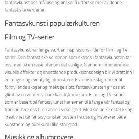
fantasykunst oss målløse og ønsker å utforske mer av denne
fantastiske verdenen.
Fantasykunst i populærkulturen
Film og TV-serier
Fantasykunst har lenge vært en inspirasjonskilde for film- og TV-
serier. Den fantastiske verdenen som skapes i fantasykunsten tar
oss med på en reise utenom det vanlige. Gjennom imponerende
visuelle effekter og enestående produksjonsdesign blir vi dratt inn i
en magisk og eventyrlig atmosfære. Fra episke slagmarker til
fortryllende skoger og mektige slott, fantasykunsten gir oss et
glimt av en verden vi bare kan drømme om. Film- og TV-serier
som er basert på fantasykunst har evnen til å fange vår fantasi og
transportere oss til en annen virkelighet. Med sin unike estetikk og
kreativitet tar fantasykunsten pusten fra oss og inspirerer både
kunstnere og publikum i like stor grad.
Musikk og albumcovere