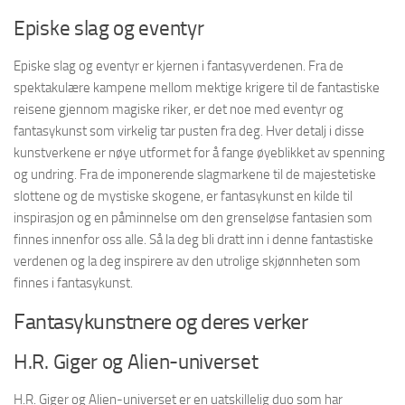
Episke slag og eventyr
Episke slag og eventyr er kjernen i fantasyverdenen. Fra de
spektakulære kampene mellom mektige krigere til de fantastiske
reisene gjennom magiske riker, er det noe med eventyr og
fantasykunst som virkelig tar pusten fra deg. Hver detalj i disse
kunstverkene er nøye utformet for å fange øyeblikket av spenning
og undring. Fra de imponerende slagmarkene til de majestetiske
slottene og de mystiske skogene, er fantasykunst en kilde til
inspirasjon og en påminnelse om den grenseløse fantasien som
finnes innenfor oss alle. Så la deg bli dratt inn i denne fantastiske
verdenen og la deg inspirere av den utrolige skjønnheten som
finnes i fantasykunst.
Fantasykunstnere og deres verker
H.R. Giger og Alien-universet
H.R. Giger og Alien-universet er en uatskillelig duo som har