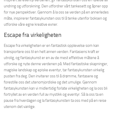
undring og utforskning. Den utfordrer vårt tankesett og åpner opp
for nye perspektiver. Gjennom å la oss se verden på en annerledes
måte, inspirerer fantasykunsten oss til å tenke utenfor boksen og
utforske våre egne kreative evner.
Escape fra virkeligheten
Escape fra virkeligheten er en fantastisk opplevelse som kan
transportere oss til en helt annen verden. Fantasiens kraft er
utrolig, og fantasykunst er en av de mest effektive måtene å
utforske og nyte denne verdenen på. Med fantastiske skapninger,
magiske landskap og episke eventyr, tar fantasykunsten virkelig
pusten fra deg. Den inviterer oss til å drømme, fantasere og
forestille oss det utenomjordiske og det umulige. Gjennom
fantasykunsten kan vi midlertidig forlate virkeligheten og la oss bli
fortryllet av en verden full av mystikk og eventyr. Så la oss ta en
pause fra hverdagen og la fantasykunsten ta oss med på en reise
utenom det vanlige.