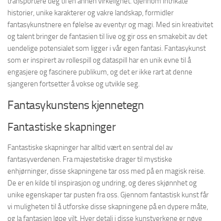
transportere deg til en annen virkelighet. Gjennom intrikate
historier, unike karakterer og vakre landskap, formidler
fantasykunstnere en følelse av eventyr og magi. Med sin kreativitet
og talent bringer de fantasien til live og gir oss en smakebit av det
uendelige potensialet som ligger i vår egen fantasi. Fantasykunst
som er inspirert av rollespill og dataspill har en unik evne til å
engasjere og fascinere publikum, og det er ikke rart at denne
sjangeren fortsetter å vokse og utvikle seg.
Fantasykunstens kjennetegn
Fantastiske skapninger
Fantastiske skapninger har alltid vært en sentral del av
fantasyverdenen. Fra majestetiske drager til mystiske
enhjørninger, disse skapningene tar oss med på en magisk reise.
De er en kilde til inspirasjon og undring, og deres skjønnhet og
unike egenskaper tar pusten fra oss. Gjennom fantastisk kunst får
vi muligheten til å utforske disse skapningene på en dypere måte,
og la fantasien løpe vilt. Hver detalj i disse kunstverkene er nøye