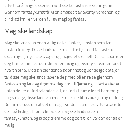
utført for å fange essensen av disse fantastiske skapningene.
Gjennom fantasykunst får vi en smakebit av eventyrverdenen, og
blir dratt inn i en verden full av magi og fantasi.
Magiske landskap
Magiske landskap er en viktig del av fantasykunsten som tar
pusten fra deg. Disse landskapene er ofte fylt med fantastiske
skapninger, mystiske skoger og majestetiske fjell. De transporterer
deg til en annen verden, der alt er mulig og eventyret venter rundt
hvert hjørne. Med sin blendende skjønnhet og uendelige detaljer
tar disse magiske landskapene deg med på en reise gjennom
fantasien og lar deg drømme deg bort til fjerne og ukjente steder.
Enten det er et fortryllende slott, en forlatt ruin eller et hemmelig
hageanlegg, disse landskapene er en kilde til inspirasjon og undring.
De minner oss om at det er magi i verden, bare hvis vi tør å se etter
den. Så la deg bli fortryllet av de magiske landskapene i
fantasykunsten, og la deg drømme deg bort til en verden der alt er
mulig.