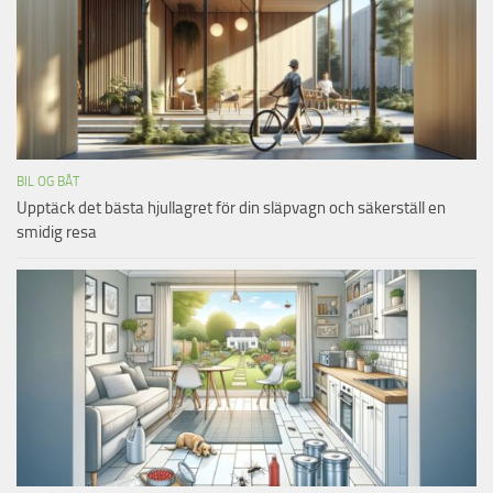
BIL OG BÅT
Upptäck det bästa hjullagret för din släpvagn och säkerställ en
smidig resa