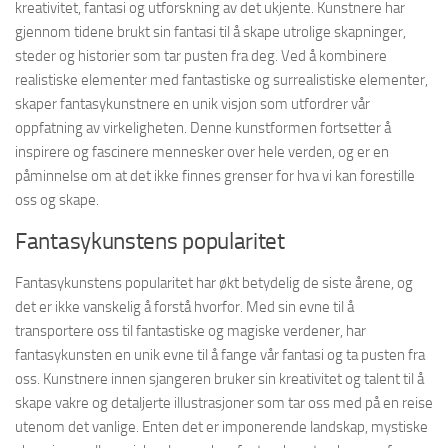
kreativitet, fantasi og utforskning av det ukjente. Kunstnere har
gjennom tidene brukt sin fantasi til å skape utrolige skapninger,
steder og historier som tar pusten fra deg. Ved å kombinere
realistiske elementer med fantastiske og surrealistiske elementer,
skaper fantasykunstnere en unik visjon som utfordrer vår
oppfatning av virkeligheten. Denne kunstformen fortsetter å
inspirere og fascinere mennesker over hele verden, og er en
påminnelse om at det ikke finnes grenser for hva vi kan forestille
oss og skape.
Fantasykunstens popularitet
Fantasykunstens popularitet har økt betydelig de siste årene, og
det er ikke vanskelig å forstå hvorfor. Med sin evne til å
transportere oss til fantastiske og magiske verdener, har
fantasykunsten en unik evne til å fange vår fantasi og ta pusten fra
oss. Kunstnere innen sjangeren bruker sin kreativitet og talent til å
skape vakre og detaljerte illustrasjoner som tar oss med på en reise
utenom det vanlige. Enten det er imponerende landskap, mystiske