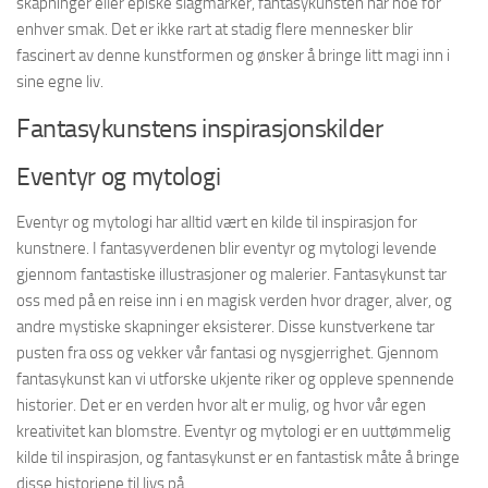
skapninger eller episke slagmarker, fantasykunsten har noe for
enhver smak. Det er ikke rart at stadig flere mennesker blir
fascinert av denne kunstformen og ønsker å bringe litt magi inn i
sine egne liv.
Fantasykunstens inspirasjonskilder
Eventyr og mytologi
Eventyr og mytologi har alltid vært en kilde til inspirasjon for
kunstnere. I fantasyverdenen blir eventyr og mytologi levende
gjennom fantastiske illustrasjoner og malerier. Fantasykunst tar
oss med på en reise inn i en magisk verden hvor drager, alver, og
andre mystiske skapninger eksisterer. Disse kunstverkene tar
pusten fra oss og vekker vår fantasi og nysgjerrighet. Gjennom
fantasykunst kan vi utforske ukjente riker og oppleve spennende
historier. Det er en verden hvor alt er mulig, og hvor vår egen
kreativitet kan blomstre. Eventyr og mytologi er en uuttømmelig
kilde til inspirasjon, og fantasykunst er en fantastisk måte å bringe
disse historiene til livs på.