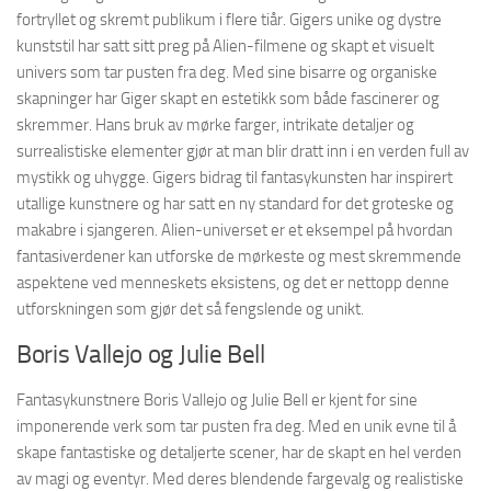
fortryllet og skremt publikum i flere tiår. Gigers unike og dystre
kunststil har satt sitt preg på Alien-filmene og skapt et visuelt
univers som tar pusten fra deg. Med sine bisarre og organiske
skapninger har Giger skapt en estetikk som både fascinerer og
skremmer. Hans bruk av mørke farger, intrikate detaljer og
surrealistiske elementer gjør at man blir dratt inn i en verden full av
mystikk og uhygge. Gigers bidrag til fantasykunsten har inspirert
utallige kunstnere og har satt en ny standard for det groteske og
makabre i sjangeren. Alien-universet er et eksempel på hvordan
fantasiverdener kan utforske de mørkeste og mest skremmende
aspektene ved menneskets eksistens, og det er nettopp denne
utforskningen som gjør det så fengslende og unikt.
Boris Vallejo og Julie Bell
Fantasykunstnere Boris Vallejo og Julie Bell er kjent for sine
imponerende verk som tar pusten fra deg. Med en unik evne til å
skape fantastiske og detaljerte scener, har de skapt en hel verden
av magi og eventyr. Med deres blendende fargevalg og realistiske