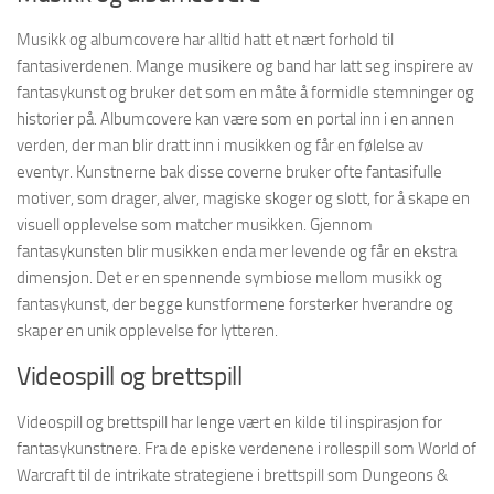
Musikk og albumcovere har alltid hatt et nært forhold til
fantasiverdenen. Mange musikere og band har latt seg inspirere av
fantasykunst og bruker det som en måte å formidle stemninger og
historier på. Albumcovere kan være som en portal inn i en annen
verden, der man blir dratt inn i musikken og får en følelse av
eventyr. Kunstnerne bak disse coverne bruker ofte fantasifulle
motiver, som drager, alver, magiske skoger og slott, for å skape en
visuell opplevelse som matcher musikken. Gjennom
fantasykunsten blir musikken enda mer levende og får en ekstra
dimensjon. Det er en spennende symbiose mellom musikk og
fantasykunst, der begge kunstformene forsterker hverandre og
skaper en unik opplevelse for lytteren.
Videospill og brettspill
Videospill og brettspill har lenge vært en kilde til inspirasjon for
fantasykunstnere. Fra de episke verdenene i rollespill som World of
Warcraft til de intrikate strategiene i brettspill som Dungeons &