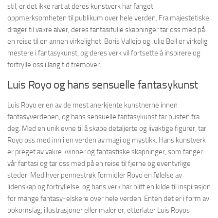
stil, er det ikke rart at deres kunstverk har fanget
oppmerksomheten til publikum over hele verden. Fra majestetiske
drager til vakre alver, deres fantasifulle skapninger tar oss med på
en reise til en annen virkelighet. Boris Vallejo og Julie Bell er virkelig
mestere i fantasykunst, og deres verk vil fortsette å inspirere og
fortrylle oss i lang tid fremover.
Luis Royo og hans sensuelle fantasykunst
Luis Royo er en av de mest anerkjente kunstnerne innen
fantasyverdenen, og hans sensuelle fantasykunst tar pusten fra
deg. Med en unik evne til å skape detaljerte og livaktige figurer, tar
Royo oss med inn i en verden av magi og mystikk. Hans kunstverk
er preget av vakre kvinner og fantastiske skapninger, som fanger
vår fantasi og tar oss med på en reise til fjerne og eventyrlige
steder. Med hver pennestrøk formidler Royo en følelse av
lidenskap og fortryllelse, og hans verk har blitt en kilde til inspirasjon
for mange fantasy-elskere over hele verden. Enten det er i form av
bokomslag, illustrasjoner eller malerier, etterlater Luis Royos