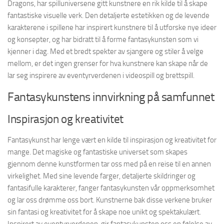
Dragons, har spilluniversene gitt kunstnere en rik kilde til å skape
fantastiske visuelle verk. Den detaljerte estetikken og de levende
karakterene i spillene har inspirert kunstnere til å utforske nye ideer
og konsepter, og har bidratt til å forme fantasykunsten som vi
kjenner i dag. Med et bredt spekter av sjangere og stiler å velge
mellom, er det ingen grenser for hva kunstnere kan skape når de
lar seg inspirere av eventyrverdenen i videospill og brettspill.
Fantasykunstens innvirkning på samfunnet
Inspirasjon og kreativitet
Fantasykunst har lenge vært en kilde til inspirasjon og kreativitet for
mange. Det magiske og fantastiske universet som skapes
gjennom denne kunstformen tar oss med på en reise til en annen
virkelighet. Med sine levende farger, detaljerte skildringer og
fantasifulle karakterer, fanger fantasykunsten vår oppmerksomhet
og lar oss drømme oss bort. Kunstnerne bak disse verkene bruker
sin fantasi og kreativitet for å skape noe unikt og spektakulært.
Inspirert av eventyrverdenen, gir fantasykunsten oss en følelse av