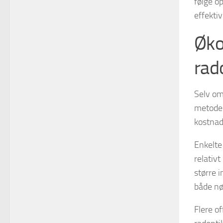
følge op
effektiv
Øko
rad
Selv om
metoder
kostnad
Enkelte
relativ
større i
både n
Flere o