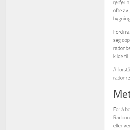
rørføri
ofte av
bygning
Fordi r
seg opp 
radonbe
kilde ti
Å forst
radonre
Met
For å b
Radonmå
eller ve