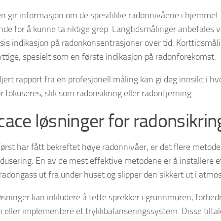
n gir informasjon om de spesifikke radonnivåene i hjemmet d
nde for å kunne ta riktige grep. Langtidsmålinger anbefales va
sis indikasjon på radonkonsentrasjoner over tid. Korttidsmål
ttige, spesielt som en første indikasjon på radonforekomst.
jert rapport fra en profesjonell måling kan gi deg innsikt i 
ør fokuseres, slik som radonsikring eller radonfjerning.
icace løsninger for radonsikrin
ørst har fått bekreftet høye radonnivåer, er det flere metoder
dusering. En av de mest effektive metodene er å installere 
 radongass ut fra under huset og slipper den sikkert ut i atm
øsninger kan inkludere å tette sprekker i grunnmuren, forbedr
n eller implementere et trykkbalanseringssystem. Disse tiltake