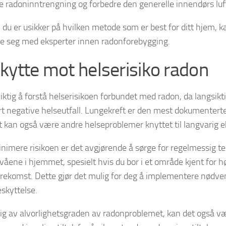
e radoninntrengning og forbedre den generelle innendørs luft
du er usikker på hvilken metode som er best for ditt hjem, k
re seg med eksperter innen radonforebygging.
kytte mot helserisiko radon
viktig å forstå helserisikoen forbundet med radon, da langsik
t negative helseutfall. Lungekreft er den mest dokumenter
 kan også være andre helseproblemer knyttet til langvarig e
inimere risikoen er det avgjørende å sørge for regelmessig te
våene i hjemmet, spesielt hvis du bor i et område kjent for h
rekomst. Dette gjør det mulig for deg å implementere nødvend
skyttelse.
g av alvorlighetsgraden av radonproblemet, kan det også v