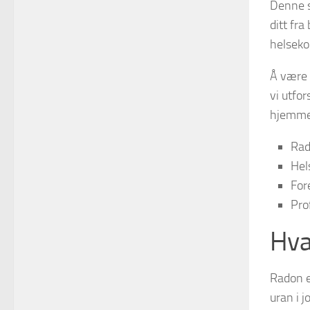
Denne s
ditt fra
helseko
Å være 
vi utfo
hjemmet
Rad
Hel
For
Pro
Hva
Radon
e
uran i 