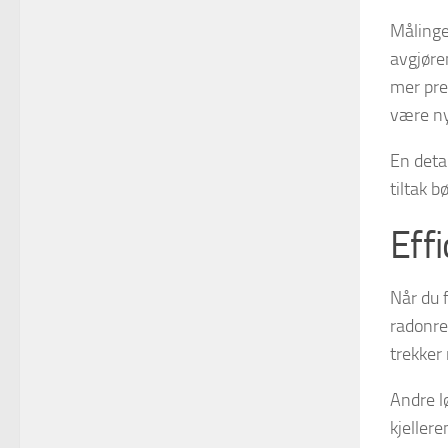
Målinge
avgjøre
mer pre
være ny
En detal
tiltak b
Eff
Når du f
radonre
trekker
Andre l
kjellere