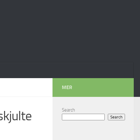
MER
Search
kjulte
Search