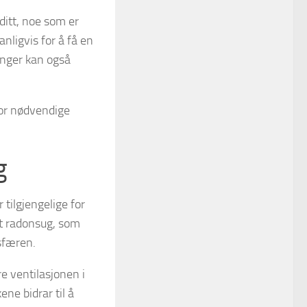
itt, noe som er
nligvis for å få en
inger kan også
hvor nødvendige
g
 tilgjengelige for
et radonsug, som
osfæren.
e ventilasjonen i
ne bidrar til å