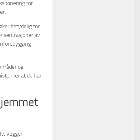
ksponering for
er.
øker betydelig for
onsentrasjoner av
onforebygging
områder og
stenker at du har
 hjemmet
lv, vegger,