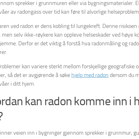
ennom sprekker i grunnmuren eller via bygningsmaterialer. E
våer av radongass over tid kan føre til alvorlige helseproblem
ren ved radon er dens kobling til lungekreft. Denne risikoen 
, men selv ikke-røykere kan oppleve helseskader ved høye k
jemme. Derfor er det viktig å forstå hva radonmåling og rad
er.
oblemer kan variere sterkt mellom forskjellige geografiske 
per, så det er avgjørende å søke
hjelp med radon
dersom du mi
åer i ditt hjem.
rdan kan radon komme inn i
?
inner veien inn i bygninger gjennom sprekker i grunnmur, gu