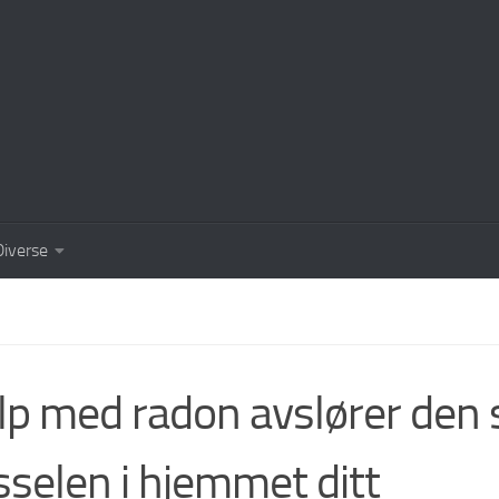
Diverse
lp med radon avslører den s
sselen i hjemmet ditt