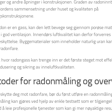
nger og andre åpninger i konstruksjonen. Graden av radonin
 jordens sammensetning under huset og kvaliteten på
skonstruksjonene.
adon er en gass, kan den lett bevege seg gjennom porøse mat
i god ventilasjon. Innendørs luftkvalitet kan derfor forverres 
skyttelse. Byggematerialer som inneholder naturlig uran k
l radonfare.
å hvor radongass kan trenge inn er det første steget mot effe
dusering og sikring av inneluftkvaliteten.
oder for radonmåling og ove
eskytte deg mot radonfare, bør du først utføre en radonmåling
ling kan gjøres ved hjelp av enkle testsett som er tilgjenge
d å leie profesjonelle tjenester som kan gi mer nøyaktige resu