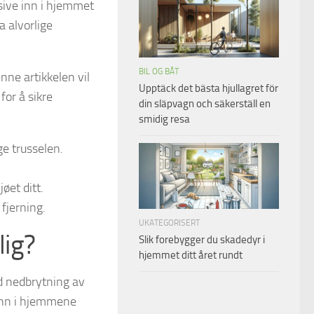
sive inn i hjemmet
a alvorlige
BIL OG BÅT
nne artikkelen vil
Upptäck det bästa hjullagret för
for å sikre
din släpvagn och säkerställ en
smidig resa
e trusselen.
jøet ditt.
fjerning.
UKATEGORISERT
lig?
Slik forebygger du skadedyr i
hjemmet ditt året rundt
d nedbrytning av
 inn i hjemmene