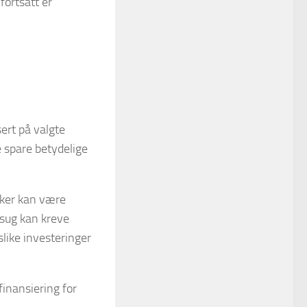
fortsatt er
ert på valgte
 spare betydelige
ekker kan være
nsug kan kreve
slike investeringer
inansiering for