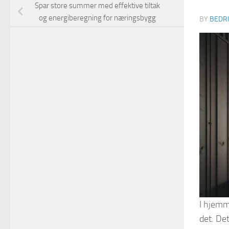
Spar store summer med effektive tiltak
og energiberegning for næringsbygg
BY
BEDR
I hjemm
det. De