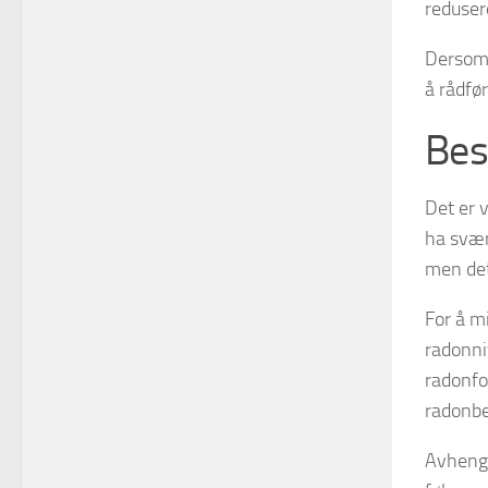
reduser
Dersom 
å rådfø
Bes
Det er 
ha svær
men det
For å m
radonni
radonfo
radonbe
Avhengi