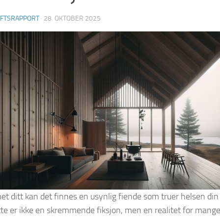
IFTSRAPPORT
·
28. OKTOBER 2025
et ditt kan det finnes en usynlig fiende som truer helsen din
tte er ikke en skremmende fiksjon, men en realitet for mang