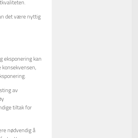
kvaliteten.
an det være nyttig
tig eksponering kan
te konsekvensen,
ksponering.
sting av
øy
ige tiltak for
ære nødvendig å