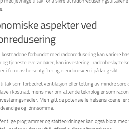
p med jevnlige tiltak for å sikre at radonreduseringstiltakene 
e.
nomiske aspekter ved
onredusering
 kostnadene forbundet med radonredusering kan variere bas
 og tjenesteleverandører, kan investering i radonbeskyttelse
er i form av helseutgifter og eiendomsverdi på lang sikt.
 tiltak som forbedret ventilasjon eller tetting av mindre spr
t lave i kostnad, mens mer omfattende teknologier som rado
nvesteringsmidler. Men gitt de potensielle helserisikoene, er 
ødvendige og lønnsomme.
ffentlige programmer og støtteordninger kan også bidra med f