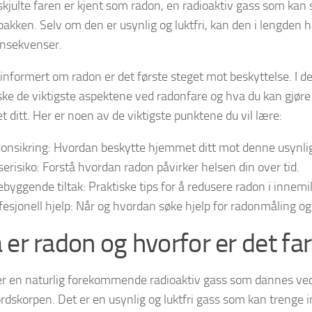
kjulte faren er kjent som
radon
, en radioaktiv gass som kan 
 bakken. Selv om den er usynlig og luktfri, kan den i lengden h
nsekvenser.
informert om radon er det første steget mot beskyttelse. I de
rske de viktigste aspektene ved radonfare og hva du kan gjøre 
 ditt. Her er noen av de viktigste punktene du vil lære:
onsikring
: Hvordan beskytte hjemmet ditt mot denne usynlig
serisiko
: Forstå hvordan radon påvirker helsen din over tid.
ebyggende tiltak
: Praktiske tips for å redusere radon i innemil
fesjonell hjelp
: Når og hvordan søke hjelp for radonmåling og 
 er radon og hvorfor er det far
r en naturlig forekommende radioaktiv gass som dannes ve
jordskorpen. Det er en usynlig og luktfri gass som kan trenge