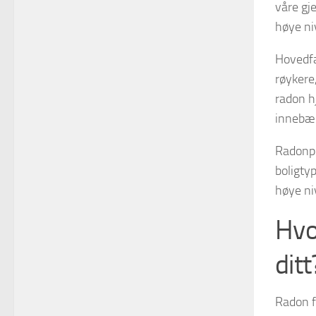
våre gj
høye ni
Hovedfa
røykere
radon h
innebær
Radonpr
boligty
høye niv
Hvo
ditt
Radon f