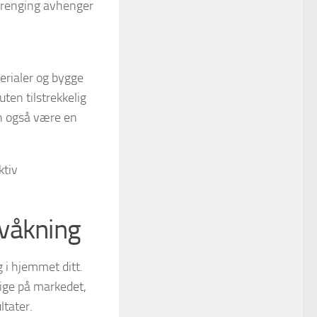
ntrenging avhenger
erialer og bygge
uten tilstrekkelig
an også være en
ktiv
rvåkning
 i hjemmet ditt.
lige på markedet,
ltater.