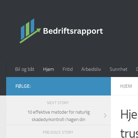
Skip to content
Bil og båt
Hjem
Fritid
Arbeidsliv
Sunnhet
FØLGE:
HJEM
NEXT STORY
Hje
10 effektive metoder for naturlig
skadedyrkontroll i hagen din
tru
PREVIOUS STORY