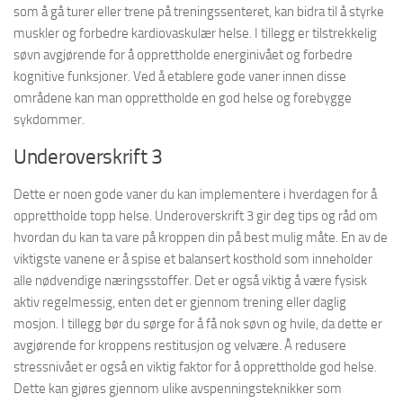
som å gå turer eller trene på treningssenteret, kan bidra til å styrke
muskler og forbedre kardiovaskulær helse. I tillegg er tilstrekkelig
søvn avgjørende for å opprettholde energinivået og forbedre
kognitive funksjoner. Ved å etablere gode vaner innen disse
områdene kan man opprettholde en god helse og forebygge
sykdommer.
Underoverskrift 3
Dette er noen gode vaner du kan implementere i hverdagen for å
opprettholde topp helse. Underoverskrift 3 gir deg tips og råd om
hvordan du kan ta vare på kroppen din på best mulig måte. En av de
viktigste vanene er å spise et balansert kosthold som inneholder
alle nødvendige næringsstoffer. Det er også viktig å være fysisk
aktiv regelmessig, enten det er gjennom trening eller daglig
mosjon. I tillegg bør du sørge for å få nok søvn og hvile, da dette er
avgjørende for kroppens restitusjon og velvære. Å redusere
stressnivået er også en viktig faktor for å opprettholde god helse.
Dette kan gjøres gjennom ulike avspenningsteknikker som