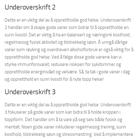
Underoverskrift 2
Dette er en viktig del av å opprettholde god helse. Underoverskrift
2 handler om å skape gode vaner som bidrar til å opprettholde en
sunn livsstil. Det er viktig å ha en balansert og næringsrik kosthold,
regelmessig fysisk aktivitet og tilstrekkelig søvn. Å unngå dårlige
vaner som røyking og overdreven alkoholforbruk er også viktig for å
opprettholde god helse. Ved å følge disse gode vanene kan vi
styrke immunforsvaret, redusere risikoen for sykdommer og
opprettholde energinivået og velvære. Så, ta tak i gode vaner i dag
og oppretthold en sunn livsstil for å nyte topp helse!
Underoverskrift 3
Dette er en viktig del av å opprettholde god helse. Underoverskrift
3 fokuserer på gode vaner som kan bidra til å holde kroppen i
toppform. Det handler om å ta vare på seg selv både fysisk og
mentalt. Noen gode vaner inkluderer regelmessig trening, sunn
kosthold, tilstrekkelig søvn og stressmestring. Ved å implementere