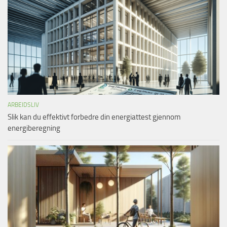
ARBEIDSLIV
Slik kan du effektivt forbedre din energiattest gjennom
energiberegning