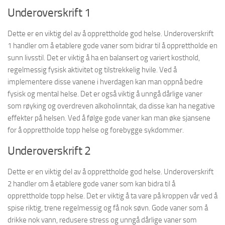
Underoverskrift 1
Dette er en viktig del av å opprettholde god helse. Underoverskrift
1 handler om å etablere gode vaner som bidrar til å opprettholde en
sunn livsstil. Det er viktig å ha en balansert og variert kosthold,
regelmessig fysisk aktivitet og tilstrekkelig hvile. Ved å
implementere disse vanene i hverdagen kan man oppnå bedre
fysisk og mental helse. Det er også viktig å unngå dårlige vaner
som røyking og overdreven alkoholinntak, da disse kan ha negative
effekter på helsen. Ved å følge gode vaner kan man øke sjansene
for å opprettholde topp helse og forebygge sykdommer.
Underoverskrift 2
Dette er en viktig del av å opprettholde god helse. Underoverskrift
2 handler om å etablere gode vaner som kan bidra til å
opprettholde topp helse. Det er viktig å ta vare på kroppen vår ved å
spise riktig, trene regelmessig og få nok søvn. Gode vaner som å
drikke nok vann, redusere stress og unngå dårlige vaner som