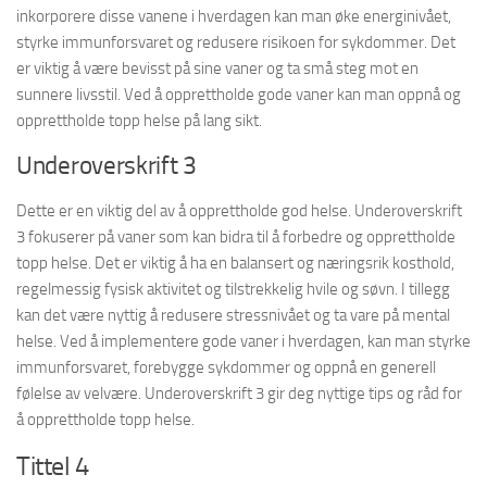
inkorporere disse vanene i hverdagen kan man øke energinivået,
styrke immunforsvaret og redusere risikoen for sykdommer. Det
er viktig å være bevisst på sine vaner og ta små steg mot en
sunnere livsstil. Ved å opprettholde gode vaner kan man oppnå og
opprettholde topp helse på lang sikt.
Underoverskrift 3
Dette er en viktig del av å opprettholde god helse. Underoverskrift
3 fokuserer på vaner som kan bidra til å forbedre og opprettholde
topp helse. Det er viktig å ha en balansert og næringsrik kosthold,
regelmessig fysisk aktivitet og tilstrekkelig hvile og søvn. I tillegg
kan det være nyttig å redusere stressnivået og ta vare på mental
helse. Ved å implementere gode vaner i hverdagen, kan man styrke
immunforsvaret, forebygge sykdommer og oppnå en generell
følelse av velvære. Underoverskrift 3 gir deg nyttige tips og råd for
å opprettholde topp helse.
Tittel 4