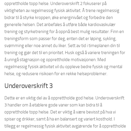
opprettholde topp helse. Underoverskrift 2 fokuserer på
viktigheten av regelmessig fysisk aktivitet. Å trene regelmessig
bidrar til å styrke kroppen, øke energinivået og forbedre den
generelle helsen. Det anbefales å utføre både kardiovaskulær
trening og styrketrening for å oppnå best mulig resultater. Finn en
treningsform som passer for deg, enten det er løping, sykling,
svømming eller noe annet du liker. Sett av tid i timeplanen din til
trening og gjør det til en prioritet. Husk også å variere treningen for
å unngå stagnasjon og opprettholde motivasjonen. Med
regelmessig fysisk aktivitet vil du oppleve bedre fysisk og mental
helse, og redusere risikoen for en rekke helseproblemer.
Underoverskrift 3
Dette er en viktig del av å opprettholde god helse. Underoverskrift
3 handler om å etablere gode vaner som kan bidra til å
opprettholde topp helse. Det er viktig å være bevisst på hva vi
spiser og drikker, samt å ha en balansert og variert kosthold. I
tillegg er regelmessig fysisk aktivitet avgjørende for å opprettholde