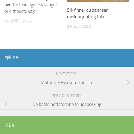
hvorfor tannlege i Stavanger
Slik finner du balansen
er ditt beste valg
mellom jobb og fritid
29. APRIL 2025
29. JULI 2023
FØLGE:
NEXT STORY
Motorolje: Hva burde du vite
PREVIOUS STORY
De beste nettstedene for jobbsøking
MER