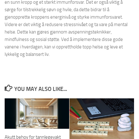
en sunn kropp og et sterkt immunforsvar. Det er også viktig å
sørge for tilstrekkelig søvn og hvile, da dette bidrar til å
gjenopprette kroppens energinivå og styrke immunforsvaret.
Videre er det viktig å redusere stressnivået og ta vare på mental
helse. Dette kan gjøres gjennom avspenningsteknikker,
mindfulness og sosial støtte. Ved å implementere disse gode
vanene i hverdagen, kan vi opprettholde topp helse og leve et
lykkelig og balansert liv.
YOU MAY ALSO LIKE...
Akutt behov for tannlegevakt