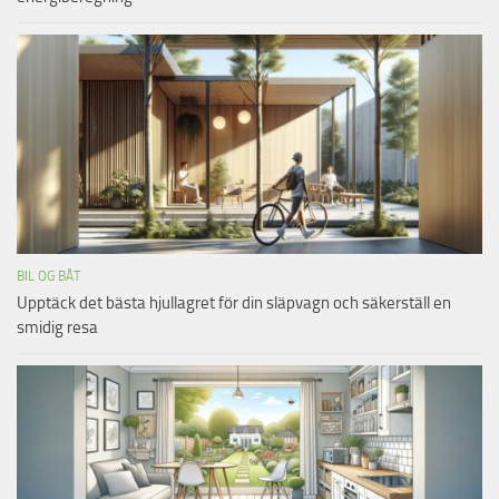
BIL OG BÅT
Upptäck det bästa hjullagret för din släpvagn och säkerställ en
smidig resa