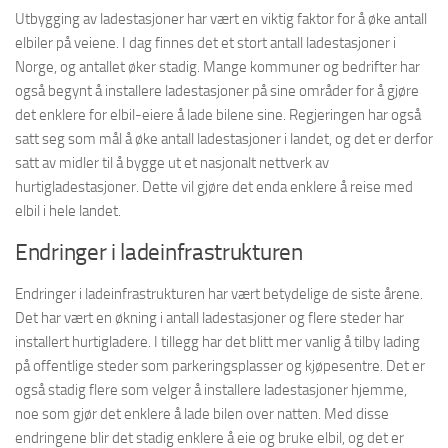
Utbygging av ladestasjoner har vært en viktig faktor for å øke antall
elbiler på veiene. I dag finnes det et stort antall ladestasjoner i
Norge, og antallet øker stadig. Mange kommuner og bedrifter har
også begynt å installere ladestasjoner på sine områder for å gjøre
det enklere for elbil-eiere å lade bilene sine. Regjeringen har også
satt seg som mål å øke antall ladestasjoner i landet, og det er derfor
satt av midler til å bygge ut et nasjonalt nettverk av
hurtigladestasjoner. Dette vil gjøre det enda enklere å reise med
elbil i hele landet.
Endringer i ladeinfrastrukturen
Endringer i ladeinfrastrukturen har vært betydelige de siste årene.
Det har vært en økning i antall ladestasjoner og flere steder har
installert hurtigladere. I tillegg har det blitt mer vanlig å tilby lading
på offentlige steder som parkeringsplasser og kjøpesentre. Det er
også stadig flere som velger å installere ladestasjoner hjemme,
noe som gjør det enklere å lade bilen over natten. Med disse
endringene blir det stadig enklere å eie og bruke elbil, og det er