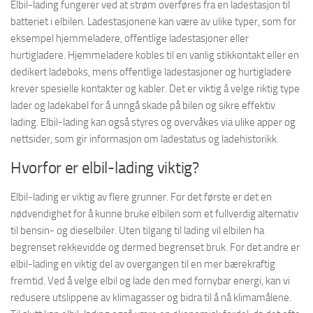
Elbil-lading fungerer ved at strøm overføres fra en ladestasjon til
batteriet i elbilen. Ladestasjonene kan være av ulike typer, som for
eksempel hjemmeladere, offentlige ladestasjoner eller
hurtigladere. Hjemmeladere kobles til en vanlig stikkontakt eller en
dedikert ladeboks, mens offentlige ladestasjoner og hurtigladere
krever spesielle kontakter og kabler. Det er viktig å velge riktig type
lader og ladekabel for å unngå skade på bilen og sikre effektiv
lading. Elbil-lading kan også styres og overvåkes via ulike apper og
nettsider, som gir informasjon om ladestatus og ladehistorikk.
Hvorfor er elbil-lading viktig?
Elbil-lading er viktig av flere grunner. For det første er det en
nødvendighet for å kunne bruke elbilen som et fullverdig alternativ
til bensin- og dieselbiler. Uten tilgang til lading vil elbilen ha
begrenset rekkevidde og dermed begrenset bruk. For det andre er
elbil-lading en viktig del av overgangen til en mer bærekraftig
fremtid. Ved å velge elbil og lade den med fornybar energi, kan vi
redusere utslippene av klimagasser og bidra til å nå klimamålene.