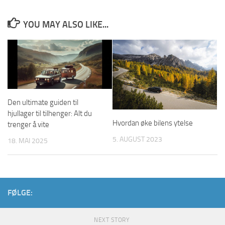
YOU MAY ALSO LIKE...
Den ultimate guiden til
hjullager til tilhenger: Alt du
Hvordan øke bilens ytelse
trenger å vite
5. AUGUST 2023
18. MAI 2025
FØLGE:
NEXT STORY