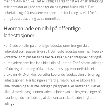
mer praktisk å bruke. Det er viktig å sørge for at elektrisk anlegg og
stikkontakter er i god stand før du begynner å lade bilen. Det
anbefales også å installere en egen kurs for lading av elbil for å
unngå overbelastning av strømnettet.
Hvordan lade en elbil på offentlige
ladestasjoner
For å lade en elbil på offentlige ladestasjoner trenger du en
ladekabel som passer til din bil. De fleste ladestasjoner har Type 2-
kontakter som passer til de fleste elbiler. Noen stasjoner har også
hurtigladere som kan lade bilen din på kort tid. For å starte ladingen
må du registrere deg på ladestasjonens app eller nettside, eller
bruke en RFID-brikke. Deretter kobler du ladekabelen til bilen og
ladestasjonen. Når ladingen er ferdig, må du huske å koble fra
ladekabelen og avslutte ladingen på appen eller nettsiden. Det er
viktig å merke seg at noen ladestasjoner kan ha begrensninger på
hvor lenge du kan lade, og at det kan være kostnader knyttet til
ladingen.