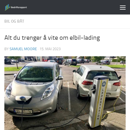
Skip to content
BIL OG BÅT
Alt du trenger å vite om elbil-lading
BY
SAMUEL MOORE
·
15. MAI 2023