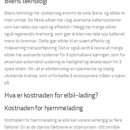
Bilens teknologi
Bilens teknologi har utviklet seg enormt de siste årene, og elbiler er
intet unntak. De fleste elbiler har i dag avanserte batterisystemer
som kan lades opp raskt og effektivt. I tillegg har mange elbiler
også regenerativ bremsing, som gjør at bilen kan lade opp batteriet
mens du bremser. Dette gjør elbiler til en svært effektiv og
miljøvennlig transportløsning. Det er også verdt å nevne at mange
elbiler har avanserte systemer for å optimalisere kjøringen, som for
eksempel automatisk justering av hastighet og akselerasjon for å
spare strøm. Alt i alt er elbilteknologi en spennende og stadig
utviklende bransje, som vil fortsette å revolusjonere måten vi kjører
på.
Hva er kostnaden for elbil-lading?
Kostnaden for hjemmelading
Kostnaden for hjemmelading av elbil kan variere avhengig av flere
faktorer. En av de største faktorene er strømprisen i ditt område.