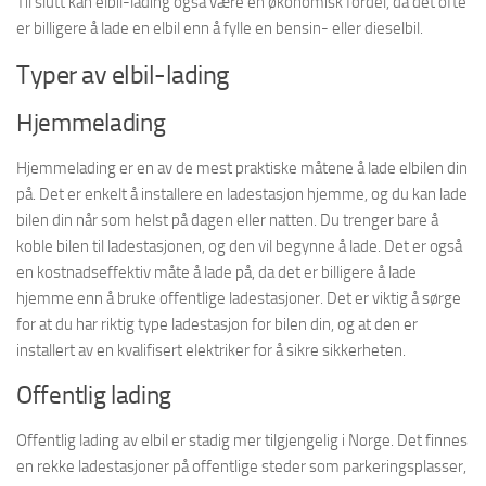
Til slutt kan elbil-lading også være en økonomisk fordel, da det ofte
er billigere å lade en elbil enn å fylle en bensin- eller dieselbil.
Typer av elbil-lading
Hjemmelading
Hjemmelading er en av de mest praktiske måtene å lade elbilen din
på. Det er enkelt å installere en ladestasjon hjemme, og du kan lade
bilen din når som helst på dagen eller natten. Du trenger bare å
koble bilen til ladestasjonen, og den vil begynne å lade. Det er også
en kostnadseffektiv måte å lade på, da det er billigere å lade
hjemme enn å bruke offentlige ladestasjoner. Det er viktig å sørge
for at du har riktig type ladestasjon for bilen din, og at den er
installert av en kvalifisert elektriker for å sikre sikkerheten.
Offentlig lading
Offentlig lading av elbil er stadig mer tilgjengelig i Norge. Det finnes
en rekke ladestasjoner på offentlige steder som parkeringsplasser,