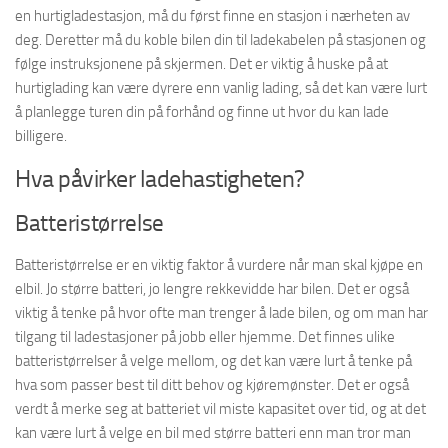
en hurtigladestasjon, må du først finne en stasjon i nærheten av
deg. Deretter må du koble bilen din til ladekabelen på stasjonen og
følge instruksjonene på skjermen. Det er viktig å huske på at
hurtiglading kan være dyrere enn vanlig lading, så det kan være lurt
å planlegge turen din på forhånd og finne ut hvor du kan lade
billigere.
Hva påvirker ladehastigheten?
Batteristørrelse
Batteristørrelse er en viktig faktor å vurdere når man skal kjøpe en
elbil. Jo større batteri, jo lengre rekkevidde har bilen. Det er også
viktig å tenke på hvor ofte man trenger å lade bilen, og om man har
tilgang til ladestasjoner på jobb eller hjemme. Det finnes ulike
batteristørrelser å velge mellom, og det kan være lurt å tenke på
hva som passer best til ditt behov og kjøremønster. Det er også
verdt å merke seg at batteriet vil miste kapasitet over tid, og at det
kan være lurt å velge en bil med større batteri enn man tror man