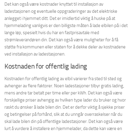
Det kan også være kostnader knyttet til installasjon av
ladestasjonen og eventuelle oppgraderinger av det elektriske
anlegget i hjemmet ditt. Det er imidlertid viktig å huske på at
hjemmelading vanligvis er den billigste måten å lade elbilen på i det
lange løp, spesielt hvis du har en fastprisavtale med
strømleverandøren din. Det kan også være muligheter for å få
støtte fra kommunen eller staten for å dekke deler av kostnadene
ved installasjon av ladestasjonen.
Kostnaden for offentlig lading
Kostnaden for offentlig lading av elbil varierer fra sted til sted og
avhenger av flere faktorer. Noen ladestasjoner tilbyr gratis lading,
mens andre tar betalt per time eller per kWh. Det kan også være
forskjellige priser avhengig av hvilken type lader du bruker og hvor
raskt du ønsker å lade bilen din. Det er derfor viktig å sjekke priser
og betingelser på forhånd, slik at du unngår overraskelser når du
skal lade bilen din på offentlige ladestasjoner. Det kan også være
lurt å vurdere å installere en hjemmelader, da dette kan være en